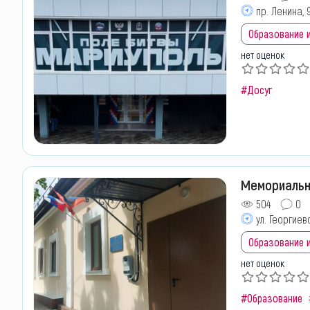
пр. Ленина, 
Образование и
нет оценок
#Досуг
Мемориальны
504
0
ул. Георгиев
Образование и
нет оценок
#Образование