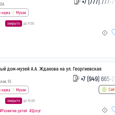
+7 (777) 777-7
93А
 наука
Музеи
закрыто
до 11:00
й дом-музей А.А. Жданова на ул. Георгиевская
+7 (949) 665-2
ская, 55
Сай
 наука
Музеи
закрыто
до 10:00
#Развитие детей
#Досуг