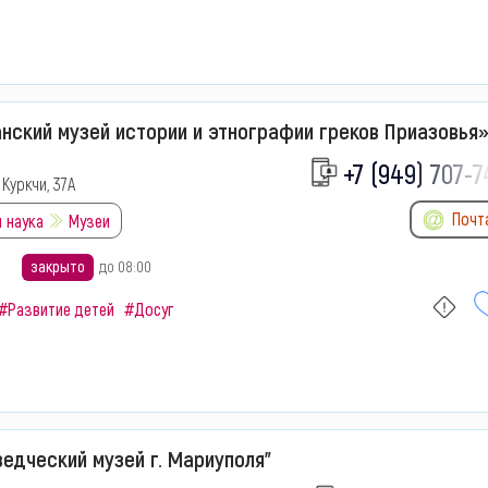
нский музей истории и этнографии греков Приазовья
+7 (949) 707-7
 Куркчи, 37А
Почт
 наука
Музеи
закрыто
до 08:00
#Развитие детей
#Досуг
едческий музей г. Мариуполя"