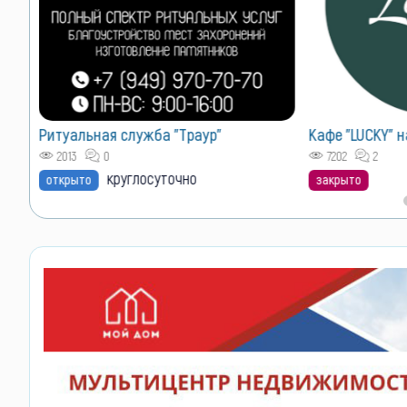
VIP размещен
Лучшие позиции 
Как сюда попас
Кафе "LUCKY" на ул. Энгельса
7202
2
закрыто