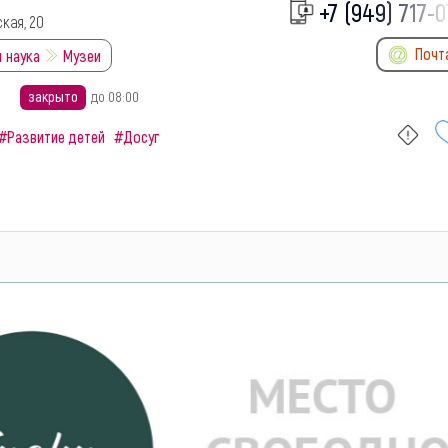
+7 (949) 717-0
ская, 20
Почт
 наука
Музеи
закрыто
до 08:00
#Развитие детей
#Досуг