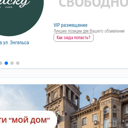
ие
для Вашего объявления
ть?
Инструмент Центр.ру
683
0
закрыто