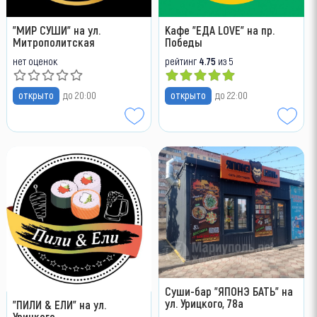
"МИР СУШИ" на ул.
Кафе "ЕДА LOVE" на пр.
Митрополитская
Победы
нет оценок
рейтинг
4.75
из 5
открыто
до 20:00
открыто
до 22:00
Суши-бар "ЯПОНЭ БАТЬ" на
ул. Урицкого, 78а
"ПИЛИ & ЕЛИ" на ул.
Урицкого