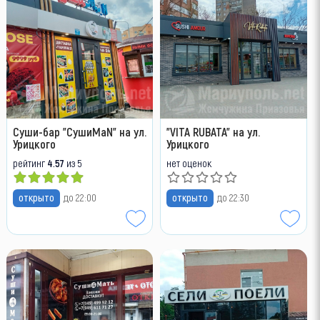
Суши-бар "СушиМаN" на ул.
"VITA RUBATA" на ул.
Урицкого
Урицкого
рейтинг
4.57
из 5
нет оценок
открыто
до 22:00
открыто
до 22:30