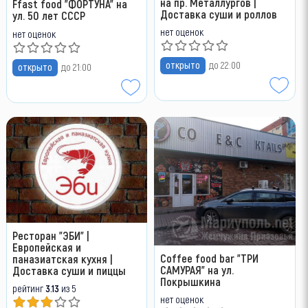
на пр. Металлургов |
Ffast food "ФОРТУНА" на
Доставка суши и роллов
ул. 50 лет СССР
нет оценок
нет оценок
открыто
до 22:00
открыто
до 21:00
Ресторан "ЭБИ" |
Европейская и
Coffee food bar "ТРИ
паназиатская кухня |
САМУРАЯ" на ул.
Доставка суши и пиццы
Покрышкина
рейтинг
3.13
из 5
нет оценок