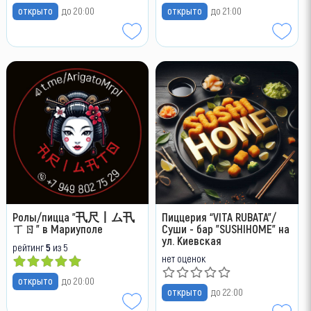
открыто
до 20:00
открыто
до 21:00
Ролы/пицца "卂尺丨ム卂
Пиццерия “VITA RUBATA”/
ㄒㄖ" в Мариуполе
Суши - бар "SUSHIHOME" на
ул. Киевская
рейтинг
5
из 5
нет оценок
открыто
до 20:00
открыто
до 22:00