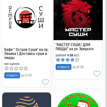
"МАСТЕР СУШИ/ ДОМ
ПИЦЦЫ" на ул. Урицкого
Кафе " Остров Суши" на пр.
Ленина | Доставка суши и
рейтинг
4.08
из 5
пиццы
нет оценок
открыто
до 22:00
открыто
до 21:00