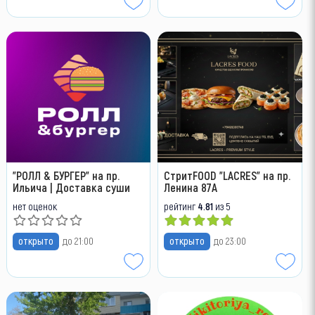
"РОЛЛ & БУРГЕР" на пр.
СтритFOOD "LACRES" на пр.
Ильича | Доставка суши
Ленина 87А
нет оценок
рейтинг
4.81
из 5
открыто
до 21:00
открыто
до 23:00