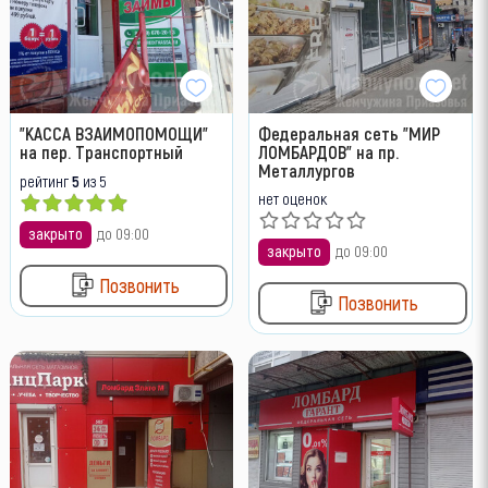
"КАССА ВЗАИМОПОМОЩИ"
Федеральная сеть "МИР
на пер. Транспортный
ЛОМБАРДОВ" на пр.
Металлургов
рейтинг
5
из 5
нет оценок
закрыто
до 09:00
закрыто
до 09:00
Позвонить
Позвонить