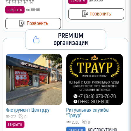
закрыто
до 09:00
Позвонить
Позвонить
PREMIUM
организации
VIP размещение
Лучшие позиции для Вашего
объявления
Как сюда попасть?
Ритуальная служба
"Траур"
2030
0
круглосуточно
открыто