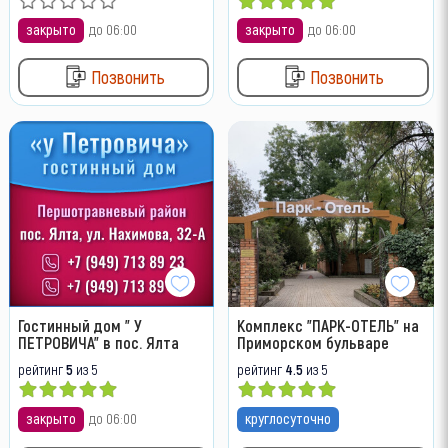
закрыто
до 06:00
закрыто
до 06:00
Позвонить
Позвонить
Гостинный дом " У
Комплекс "ПАРК-ОТЕЛЬ" на
ПЕТРОВИЧА" в пос. Ялта
Приморском бульваре
рейтинг
5
из 5
рейтинг
4.5
из 5
закрыто
до 06:00
круглосуточно