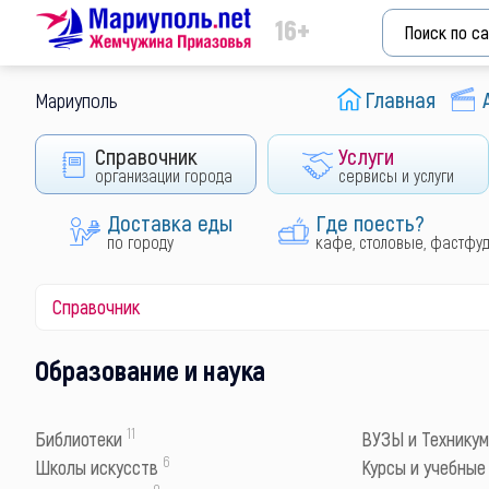
16+
Главная
Мариуполь
Справочник
Услуги
организации города
сервисы и услуги
Доставка еды
Где поесть?
по городу
кафе, столовые, фастфу
Справочник
Образование и наука
11
Библиотеки
ВУЗЫ и Технику
6
Школы искусств
Курсы и учебные
0