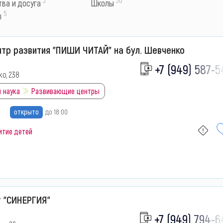
ва и досуга
Школы
5
ы
тр развития "ПИШИ ЧИТАЙ" на бул. Шевченко
+7 (949) 587-5
о, 238
 наука
Развивающие центры
открыто
до 18:00
итие детей
т "СИНЕРГИЯ"
+7 (949) 794-6