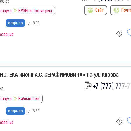
са 26
Сайт
Почт
 наука
ВУЗЫ и Техникумы
открыто
до 18:00
зование
ИОТЕКА имени А.С. СЕРАФИМОВИЧА» на ул. Кирова
+7 (777) 777-7
22
 наука
Библиотеки
открыто
до 16:30
зование