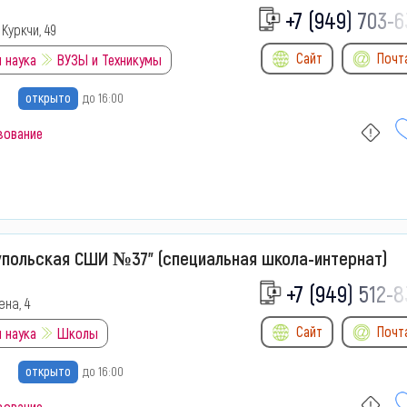
+7 (949) 703-6
 Куркчи, 49
Сайт
Почт
 наука
ВУЗЫ и Техникумы
открыто
до 16:00
зование
упольская СШИ №37" (специальная школа-интернат)
+7 (949) 512-8
на, 4
Сайт
Почт
 наука
Школы
открыто
до 16:00
зование