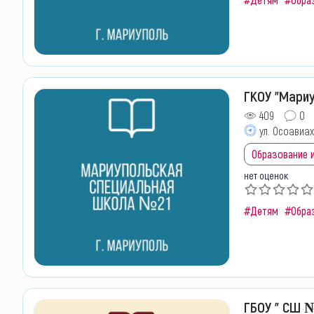
ГКОУ "Мари
409
0
ул. Осоавиах
Образование и
нет оценок
#Детям
#Обра
ГБОУ " СШ №