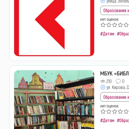
улица Энгель
Образование и
нет оценок
#Детям
#Обра
МБУК «БИБЛ
210
0
ул. Кирова, 2
Образование и
нет оценок
#Детям
#Обра