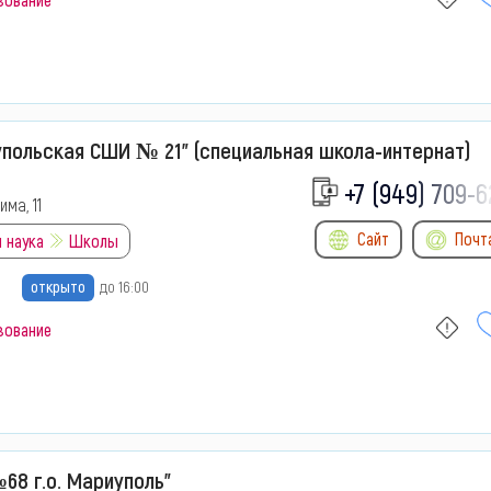
упольская СШИ № 21" (специальная школа-интернат)
+7 (949) 709-6
има, 11
Сайт
Почт
 наука
Школы
открыто
до 16:00
зование
68 г.о. Мариуполь"