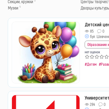
Секции, кружки
Центры творчест
4
Музеи
Дворцы культур
Детский цен
85
0
бул. Шевченк
Образование и
нет оценок
#Детям
#Разв
Университе
284
0