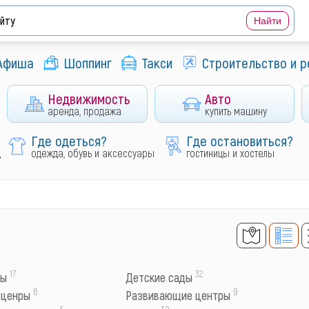
Афиша
Шоппинг
Такси
Строительство и 
Недвижимость
Авто
аренда, продажа
купить машину
Где одеться?
Где остановиться?
д
одежда, обувь и аксессуары
гостиницы и хостелы
17
32
мы
Детские сады
6
9
 ценры
Развивающие центры
3
30