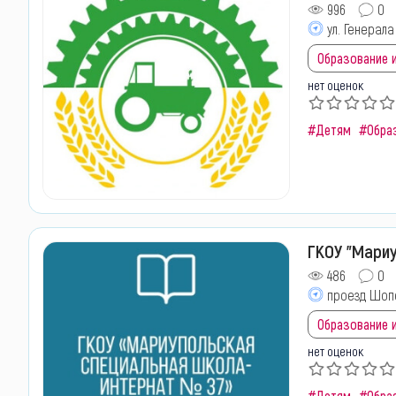
996
0
ул. Генерала
Образование и
нет оценок
#Детям
#Обра
ГКОУ "Мари
486
0
проезд Шопе
Образование и
нет оценок
#Детям
#Обра