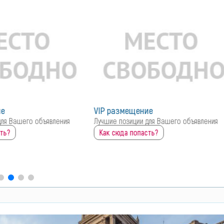
ие
для Вашего объявления
ть?
Инструмент Центр.ру
696
0
до 18:00
открыто