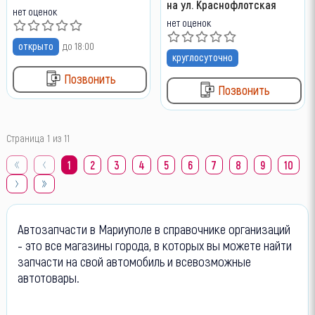
на ул. Краснофлотская
нет оценок
нет оценок
открыто
до 18:00
круглосуточно
Позвонить
Позвонить
Страница 1 из 11
1
2
3
4
5
6
7
8
9
10
Автозапчасти в Мариуполе в справочнике организаций
- это все магазины города, в которых вы можете найти
запчасти на свой автомобиль и всевозможные
автотовары.