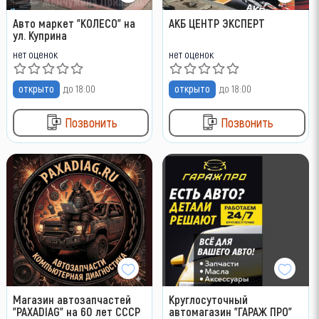
Авто маркет "КОЛЕСО" на
АКБ ЦЕНТР ЭКСПЕРТ
ул. Куприна
нет оценок
нет оценок
открыто
до 18:00
открыто
до 18:00
Позвонить
Позвонить
Магазин автозапчастей
Круглосуточный
"PAXADIAG" на 60 лет СССР
автомагазин "ГАРАЖ ПРО"