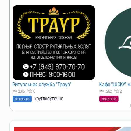
Ритуальная служба "Траур"
Кафе "LUCKY" н
2013
0
7202
2
круглосуточно
открыто
закрыто