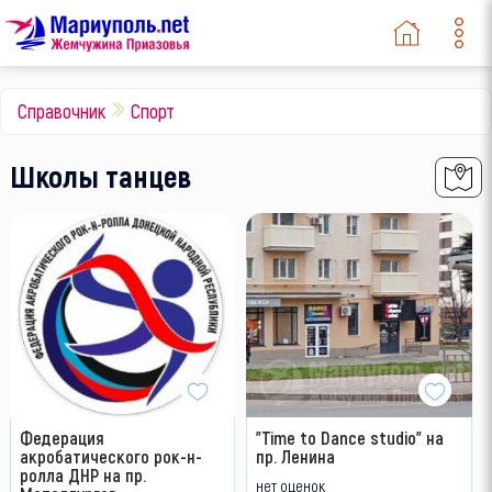
Справочник
Спорт
Школы танцев
Федерация
"Time to Dance studio" на
акробатического рок-н-
пр. Ленина
ролла ДНР на пр.
нет оценок