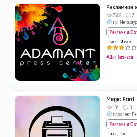
Рекламное а
7609
3
пр. Металлур
Реклама и Фо
рейтинг
3
из 5
#Для бизнеса
Magic Print
104
0
проспект Ле
Реклама и Фо
нет оценок