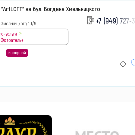
"ArtLOFT" на бул. Богдана Хмельницкого
+7 (949) 727-3
 Хмельницкого, 10/9
то-услуги
 Фотоателье
выходной