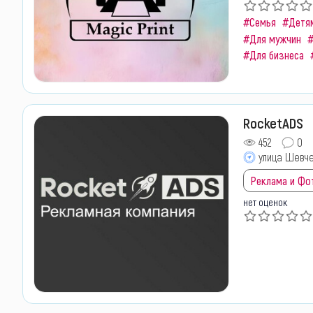
#Семья
#Детя
#Для мужчин
#
#Для бизнеса
RocketADS
452
0
улица Шевч
Реклама и Фо
нет оценок