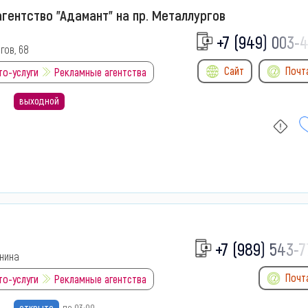
гентство "Адамант" на пр. Металлургов
+7 (949) 003-4
гов, 68
Сайт
Почт
то-услуги
Рекламные агентства
выходной
+7 (989) 543-7
нина
Почт
то-услуги
Рекламные агентства
открыто
до 03:00