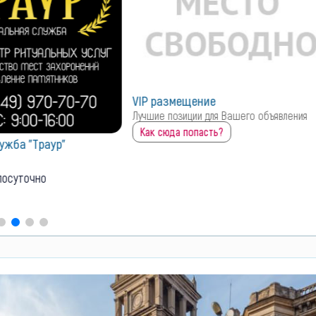
ие
для Вашего объявления
сть?
Похоронно-ритуальные услуги
"ХАРОН" на 17 ЖМР 50лет СССР д. 75
территории рынка "ЮМОВИЛА"
425
0
закрыто