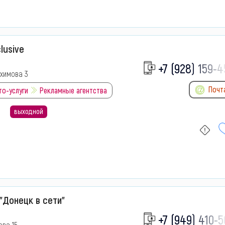
lusive
+7 (928) 159-4
химова 3
Почт
то-услуги
Рекламные агентства
выходной
"Донецк в сети"
+7 (949) 410-5
ева 15