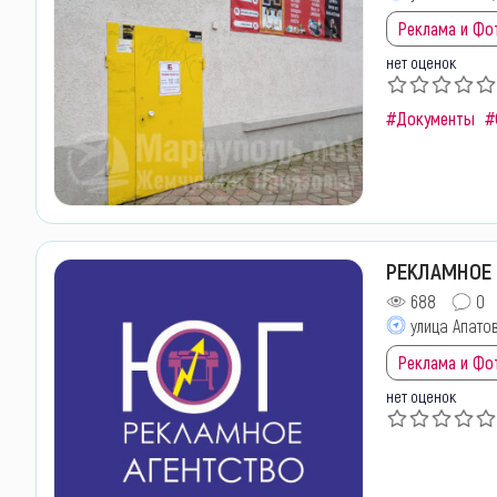
Реклама и Фо
нет оценок
#Документы
#
РЕКЛАМНОЕ 
688
0
улица Апато
Реклама и Фо
нет оценок