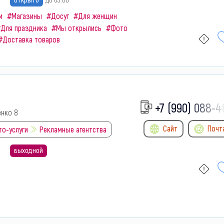
м
#Магазины
#Досуг
#Для женщин
Для праздника
#Мы открылись
#Фото
#Доставка товаров
+7 (990) 088-4
енко 8
Сайт
Почт
то-услуги
Рекламные агентства
выходной