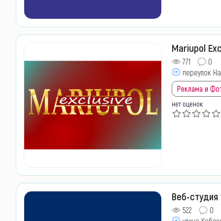
Mariupol Exc
771
0
переулок На
Реклама и Фо
нет оценок
Веб-студия 
522
0
улица Кобоз