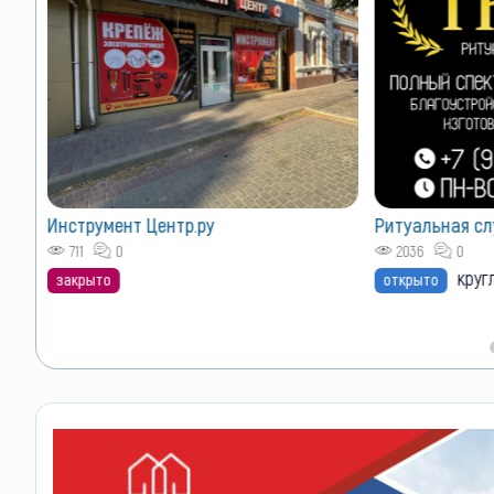
VIP размещен
Лучшие позиции 
Как сюда попа
Ритуальная служба "Траур"
2036
0
круглосуточно
открыто