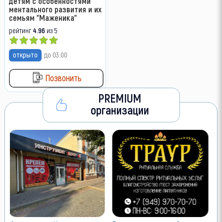
детям с особенностями
ментального развития и их
семьям "Маженика"
рейтинг
4.96
из 5
открыто
до 03:00
Позвонить
PREMIUM
организации
V
Л
о