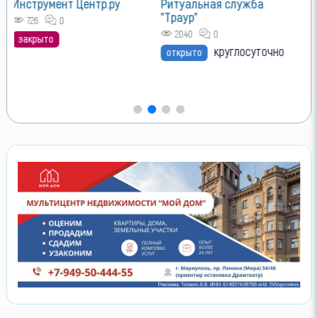
Инструмент Центр.ру
Ритуальная служба
"Траур"
726
0
2040
0
закрыто
круглосуточно
открыто