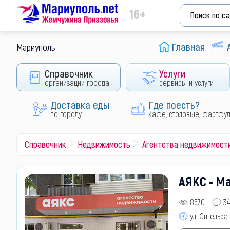
16+
Главная
Мариуполь
Справочник
Услуги
организации города
сервисы и услуги
Доставка еды
Где поесть?
по городу
кафе, столовые, фастфу
Справочник
Недвижимость
Агентства недвижимост
АЯКС - М
8570
34
ул. Энгельса