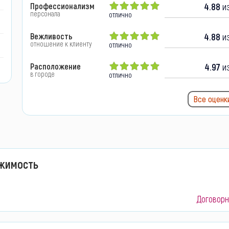
Профессионализм
4.88
из
персонала
отлично
Вежливость
4.88
из
отношение к клиенту
отлично
Расположение
4.97
из
в городе
отлично
Все оценк
жимость
Договорн