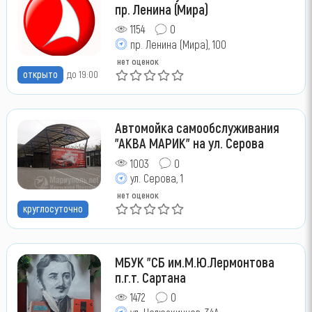
пр. Ленина (Мира)
1154
0
пр. Ленина (Мира), 100
нет оценок
открыто
до 19:00
Автомойка самообслуживания
"АКВА МАРИК" на ул. Серова
1003
0
ул. Серова, 1
нет оценок
круглосуточно
МБУК "СБ им.М.Ю.Лермонтова
п.г.т. Сартана
1472
0