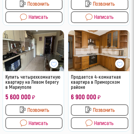
Позвонить
Позвонить
Написать
Написать
Купить четырехкомнатную
Продается 4-комнатная
квартиру на Левом берегу
квартира в Приморском
в Мариуполе
районе
5 600 000
6 900 000
₽
₽
Позвонить
Позвонить
Написать
Написать