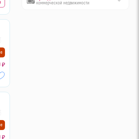
р
коммерческой недвижимости
30
ие
0
₽
30
ие
0
₽