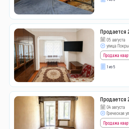
Продается 2
05 августа
улица Покр
Продажа квар
1 из 5
Продается 
04 августа
Греческая у
Продажа квар