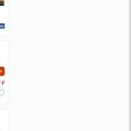
30
ие
0
₽
30