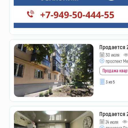
Продается 2
30 июля
проспект Ме
Продажа квар
3 из 5
Продается 
24 июля
проспект П