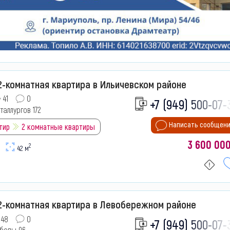
-комнатная квартира в Ильичевском районе
41
0
+7 (949) 500-07-
таллургов 172
Написать сообщен
тир
2 комнатные квартиры
3 600 00
2
42 м
2-комнатная квартира в Левобережном районе
48
0
+7 (949) 500-07-
обеды 96