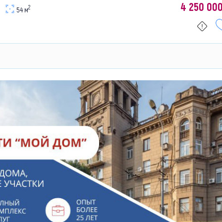
4 250 00
2
54 м