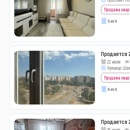
Продажа квар
9 из 9
Продается 
22 июля
бульвар Ше
Продажа квар
8 из 9
Продается 2
16 июля