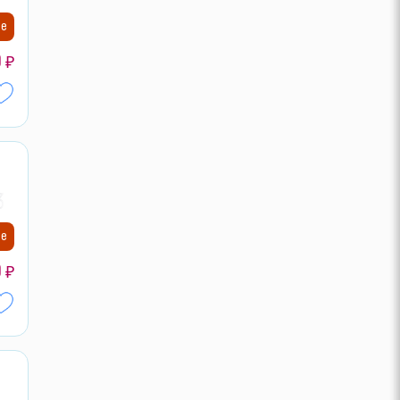
ие
0
₽
30
ие
0
₽