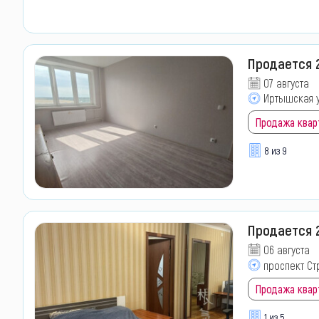
Продается 
07 августа
Иртышская у
Продажа квар
8 из 9
Продается 
06 августа
проспект Ст
Продажа квар
1 из 5