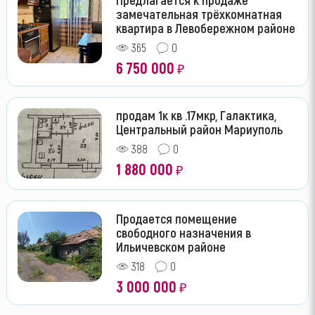
замечательная трёхкомнатная
квартира в Левобережном районе
365
0
6 750 000
₽
продам 1к кв .17мкр, Галактика,
Центральный район Мариуполь
388
0
1 880 000
₽
Продается помещение
свободного назначения в
Ильичевском районе
318
0
3 000 000
₽