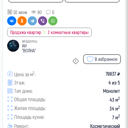
02 июня
90
0
Продажа квартир
2 комнатные квартиры
владелец
АН
"ВОЛНА"
В избранное
2
78837
Цена за м
:
₽
Этаж:
4 из 5
Тип дома:
Монолит
2
Общая плащадь:
43 м
2
Жилая площадь:
34 м
2
Площадь кухни:
7 м
Ремонт:
Косметический