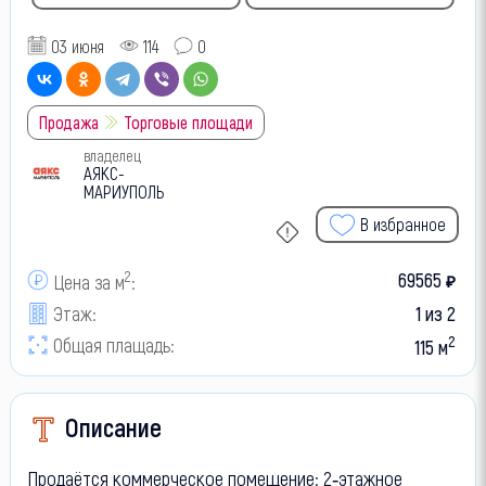
03 июня
114
0
Продажа
Торговые площади
владелец
АЯКС-
МАРИУПОЛЬ
В избранное
2
69565
Цена за м
:
₽
Этаж:
1 из 2
2
Общая плащадь:
115 м
Описание
Продаётся коммерческое помещение: 2‑этажное