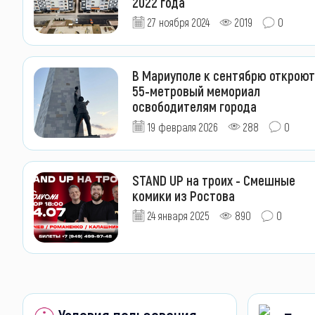
2022 года
27 ноября 2024
2019
0
В Мариуполе к сентябрю откроют
55-метровый мемориал
освободителям города
19 февраля 2026
288
0
STAND UP на троих - Смешные
комики из Ростова
24 января 2025
890
0