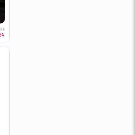
ник
24