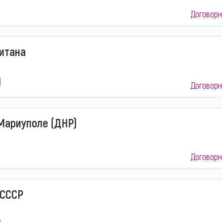
Договорн
витана
Договорн
 Мариуполе (ДНР)
Договорн
 СССР