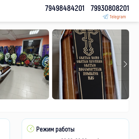
79498484201
79930808201
Telegram
Режим работы