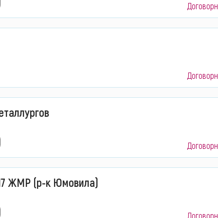
Договорн
Договорн
еталлургов
Договорн
17 ЖМР (р-к Юмовила)
Договорн